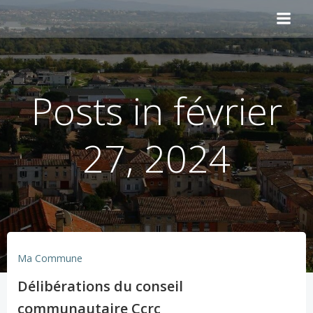
Aller
au
contenu
Posts in février
27, 2024
Ma Commune
Délibérations du conseil
communautaire Ccrc