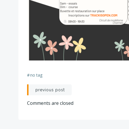
#
no tag
Post
previous post
navigation
Comments are closed