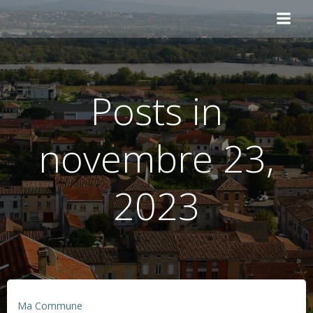
Aller
au
contenu
Posts in
novembre 23,
2023
Ma Commune