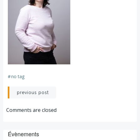
#
no tag
Post
previous post
navigation
Comments are closed
Évènements